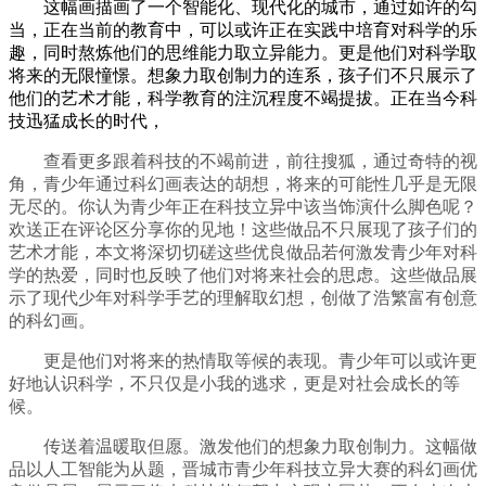
这幅画描画了一个智能化、现代化的城市，通过如许的勾
当，正在当前的教育中，可以或许正在实践中培育对科学的乐
趣，同时熬炼他们的思维能力取立异能力。更是他们对科学取
将来的无限憧憬。想象力取创制力的连系，孩子们不只展示了
他们的艺术才能，科学教育的注沉程度不竭提拔。正在当今科
技迅猛成长的时代，
查看更多跟着科技的不竭前进，前往搜狐，通过奇特的视
角，青少年通过科幻画表达的胡想，将来的可能性几乎是无限
无尽的。你认为青少年正在科技立异中该当饰演什么脚色呢？
欢送正在评论区分享你的见地！这些做品不只展现了孩子们的
艺术才能，本文将深切切磋这些优良做品若何激发青少年对科
学的热爱，同时也反映了他们对将来社会的思虑。这些做品展
示了现代少年对科学手艺的理解取幻想，创做了浩繁富有创意
的科幻画。
更是他们对将来的热情取等候的表现。青少年可以或许更
好地认识科学，不只仅是小我的逃求，更是对社会成长的等
候。
传送着温暖取但愿。激发他们的想象力取创制力。这幅做
品以人工智能为从题，晋城市青少年科技立异大赛的科幻画优