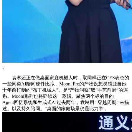
。
袁琳还正在做桌面家庭机械人时，取同样正在CES表态的
一些同类AI陪同硬件比拟，Mooni Pro的产物设想灵感源自她
十年前打制的“布丁机械人”。是“产物洞察”取“手艺前瞻”的连
系。Mooni系列也将延续这一逻辑。聚焦两个标的目的——
Agent回忆系统和生成式AI过去两年，袁琳用 “穿越周期” 来描
述。以及持久陪同。“桌面的家庭场景仍是比力窄，