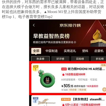
伙伴的挂件，对东西的需求早已被满脚，带着设备四处走，正
在选择大模子合做方时，擅长良多儿童相关的话题，对话反映
时延也比想象得低良多。▲Mooni M1登上抖音国度补助带货
榜Top 1、电子教育带货榜Top2