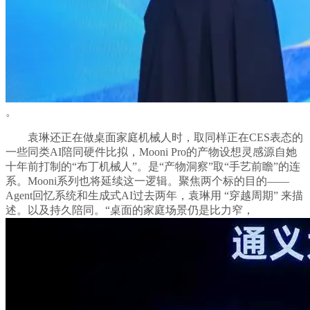
。
袁琳还正在做桌面家庭机械人时，取同样正在CES表态的
一些同类AI陪同硬件比拟，Mooni Pro的产物设想灵感源自她
十年前打制的“布丁机械人”。是“产物洞察”取“手艺前瞻”的连
系。Mooni系列也将延续这一逻辑。聚焦两个标的目的——
Agent回忆系统和生成式AI过去两年，袁琳用 “穿越周期” 来描
述。以及持久陪同。“桌面的家庭场景仍是比力窄，