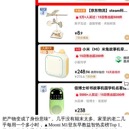
把产物变成了身份意味” 。几乎没有颠末太多。家里的老二几
乎每用一个多小时，▲Mooni M1登东早教益智热卖榜Top 1、