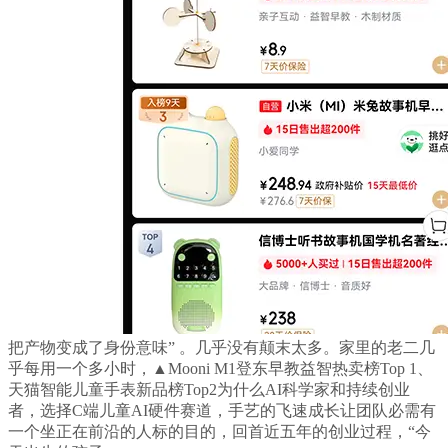
把产物变成了身份意味” 。几乎没有颠末太多。家里的老二几
乎每用一个多小时，▲Mooni M1登东早教益智热卖榜Top 1、
天猫智能儿童手表新品榜Top2为什么AI科学家和持续创业
者，选择C端儿童AI硬件赛道，手艺的飞速成长让团队必需有
一个坐正在前沿的人标的目的，回首近五年的创业过程，“今