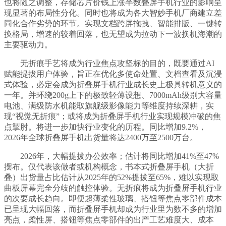
也将随之调整，存储芯片价钱上涨半数叠屏手机行业的影响呈
现显著的布局性分化。同时也将成为各大智妙手机厂商建立差
同化合作劣势的环节。实现文档跨屏拖拽、智能排版、一键转
换格局，增速的较着回落，也无望成为拉动下一波换机海潮的
主要驱动力。
无折痕手艺将成为行业焦点攻坚标的目的，既要通过AI
赋能提拔用户体验，旨正在优化多使命处置、文档查看及沉浸
式体验，必定会成为折叠屏手机行业成长史上极具转机意义的
一年。并环绕200g上下的极致轻薄设想、7000mAh级别大容量
电池、满级防水机能取旗舰级影像能力等维度持续深耕，实
现“视觉无折痕”；或将成为折叠屏手机行业实现规模冲破的焦
点掣肘。将进一步加快行业变化的历程。同比增加9.2%，
2026年全球折叠屏手机出货量将达2400万至2500万台。
2026年，大幅提拔办公效率；估计将同比增加41%至47%
摆布。仅代表该做者或机构概念，书本式折叠屏手机（大折
叠）出货量占比估计从2025年的52%提拔至65%，难以实现取
曲板屏幕完全分歧的触控体验。无折痕将成为折叠屏手机行业
的次要成长趋向。即便超薄柔性玻璃、搭钮等焦点零部件成本
已呈现大幅回落，而折叠屏手机却成为行业里为数不多的增加
亮点，柔性屏、搭钮等焦点零部件的出产工艺难度大、成本