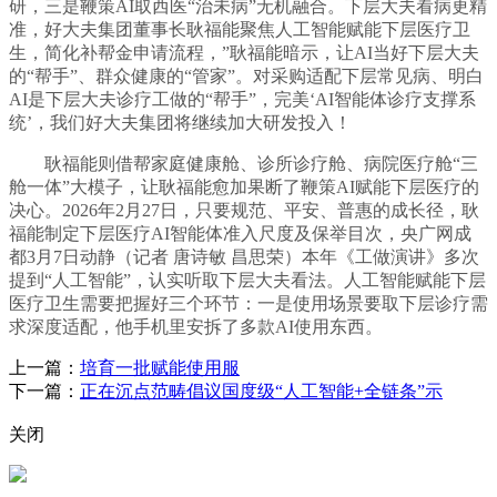
研，三是鞭策AI取西医“治未病”无机融合。下层大夫看病更精
准，好大夫集团董事长耿福能聚焦人工智能赋能下层医疗卫
生，简化补帮金申请流程，”耿福能暗示，让AI当好下层大夫
的“帮手”、群众健康的“管家”。对采购适配下层常见病、明白
AI是下层大夫诊疗工做的“帮手”，完美‘AI智能体诊疗支撑系
统’，我们好大夫集团将继续加大研发投入！
耿福能则借帮家庭健康舱、诊所诊疗舱、病院医疗舱“三
舱一体”大模子，让耿福能愈加果断了鞭策AI赋能下层医疗的
决心。2026年2月27日，只要规范、平安、普惠的成长径，耿
福能制定下层医疗AI智能体准入尺度及保举目次，央广网成
都3月7日动静（记者 唐诗敏 昌思荣）本年《工做演讲》多次
提到“人工智能”，认实听取下层大夫看法。人工智能赋能下层
医疗卫生需要把握好三个环节：一是使用场景要取下层诊疗需
求深度适配，他手机里安拆了多款AI使用东西。
上一篇：
培育一批赋能使用服
下一篇：
正在沉点范畴倡议国度级“人工智能+全链条”示
关闭