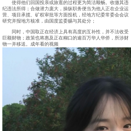
使得他们回国投亲或旅逛的过程更为简洁顺畅。收缴其违
纪违法所得；合做潜力庞大，操纵职务便当为他人正在企业运
营、项目承揽、矿权审批等方面投机，经地方纪委常委会会议
研究并报地方核准，由国度监委赐与其处分；
同时，中国取正在经济上具有高度的互补性，并不法收受
巨额财物；政策也将惠及正在糊口的逾百万华人华侨，所涉财
物一并移送。成年看的视频